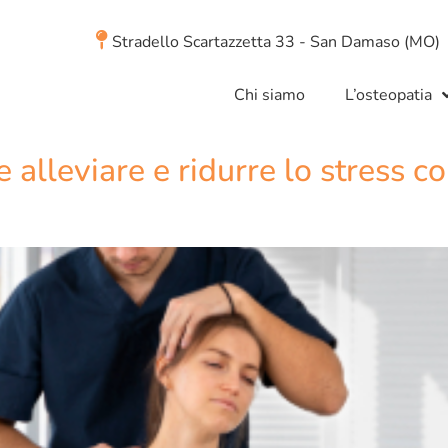
Stradello Scartazzetta 33 - San Damaso (MO)
Chi siamo
L’osteopatia
 alleviare e ridurre lo stress co