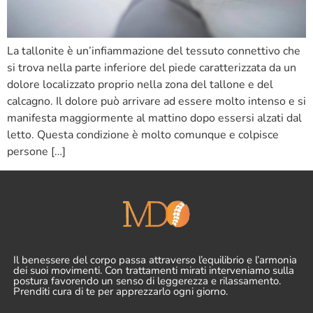
La tallonite è un’infiammazione del tessuto connettivo che
si trova nella parte inferiore del piede caratterizzata da un
dolore localizzato proprio nella zona del tallone e del
calcagno. Il dolore può arrivare ad essere molto intenso e si
manifesta maggiormente al mattino dopo essersi alzati dal
letto. Questa condizione è molto comunque e colpisce
persone […]
Il benessere del corpo passa attraverso l’equilibrio e l’armonia
dei suoi movimenti. Con trattamenti mirati interveniamo sulla
postura favorendo un senso di leggerezza e rilassamento.
Prenditi cura di te per apprezzarlo ogni giorno.