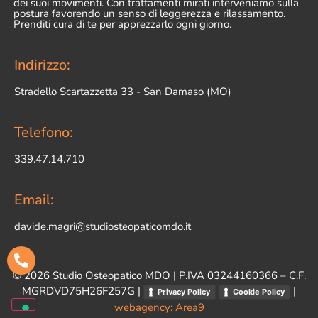
dei suoi movimenti. Con trattamenti mirati interveniamo sulla
postura favorendo un senso di leggerezza e rilassamento.
Prenditi cura di te per apprezzarlo ogni giorno.
Indirizzo:
Stradello Scartazzetta 33 - San Damaso (MO)
Telefono:
339.47.14.710
Email:
davide.magri@studiosteopaticomdo.it
©
2026
Studio Osteopatico MDO | P.IVA 03244160366 – C.F.
MGRDVD75H26F257G |
|
Privacy Policy
Cookie Policy
webagency: Area9