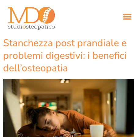
Stanchezza post prandiale e
problemi digestivi: i benefici
dell’osteopatia