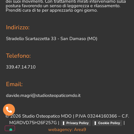
dei suoi movimenti. Con trattamenti mirati interveniamo sulla
postura favorendo un senso di leggerezza e rilassamento.
Prenditi cura di te per apprezzarlo ogni giorno.
Indirizzo:
Stradello Scartazzetta 33 - San Damaso (MO)
Telefono:
339.47.14.710
Email:
davide.magri@studiosteopaticomdo.it
©
2026
Studio Osteopatico MDO | P.IVA 03244160366 – C.F.
MGRDVD75H26F257G |
|
Privacy Policy
Cookie Policy
webagency: Area9