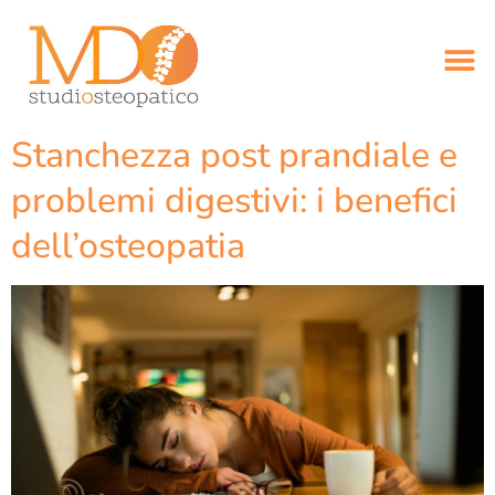
Stanchezza post prandiale e
problemi digestivi: i benefici
dell’osteopatia