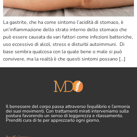
La gastrite, che ha come sintomo l’acidità di stomaco, è
un’infiammazione dello strato interno dello stomaco che
può essere causata da vari fattori come infezioni batteriche,
uso eccessivo di alcol, stress e disturbi autoimmuni. Di
base sembra qualcosa con la quale bene o male si può
convivere, ma la realtà è che questi sintomi possano […]
Il benessere del corpo passa attraverso l’equilibrio e l’armonia
dei suoi movimenti. Con trattamenti mirati interveniamo sulla
postura favorendo un senso di leggerezza e rilassamento.
Prenditi cura di te per apprezzarlo ogni giorno.