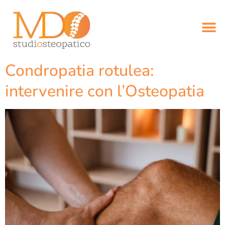
Condropatia rotulea:
intervenire con l’Osteopatia