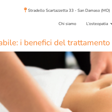
Stradello Scartazzetta 33 - San Damaso (MO)
Chi siamo
L’osteopatia
abile: i benefici del trattamento