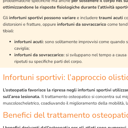
problematiche specifiche ma anche
per sostenere il corpo nel s
ottimizzandone le risposte fisiologiche durante l’attività sporti
Gli
infortuni sportivi possono variare
e includere
traumi acuti
c
distorsioni e fratture, oppure
infortuni da sovraccarico
come tendin
tibiali:
infortuni acuti:
sono solitamente improvvisi come quando si
caviglia;
infortuni da sovraccarico:
si sviluppano nel tempo a causa 
ripetuti su specifiche parti del corpo.
Infortuni sportivi: l’approccio olist
L’osteopatia favorisce la ripresa negli infortuni sportivi utiliz
sull’area lesionata.
Il trattamento osteopatico si concentra sul mig
muscoloscheletrico, coadiuvando il miglioramento della mobilità, l
Benefici del trattamento osteopati
I benefici derivanti dall’osteopatia per gli atleti sono numerosi