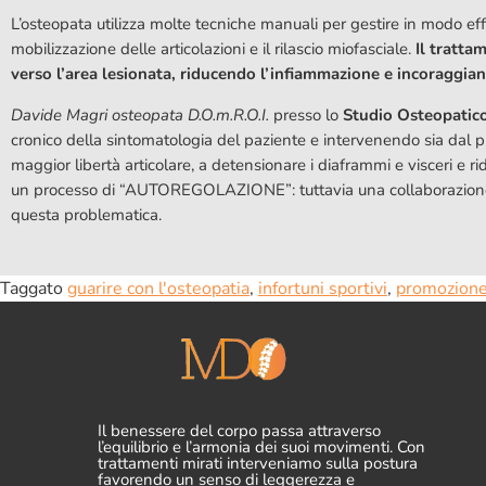
L’osteopata utilizza molte tecniche manuali per gestire in modo effi
mobilizzazione delle articolazioni e il rilascio miofasciale.
Il tratta
verso l’area lesionata, riducendo l’infiammazione e incoraggian
Davide Magri osteopata D.O.m.R.O.I.
presso lo
Studio Osteopati
cronico della sintomatologia del paziente e intervenendo sia dal p
maggior libertà articolare, a detensionare i diaframmi e visceri e 
un processo di “AUTOREGOLAZIONE”: tuttavia una collaborazione mult
questa problematica.
Taggato
guarire con l'osteopatia
,
infortuni sportivi
,
promozione
Il benessere del corpo passa attraverso
l’equilibrio e l’armonia dei suoi movimenti. Con
trattamenti mirati interveniamo sulla postura
favorendo un senso di leggerezza e