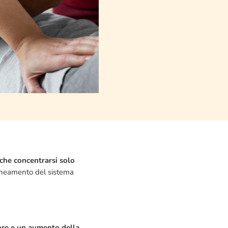
 che concentrarsi solo
llineamento del sistema
ore e un aumento della