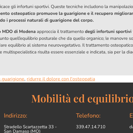
cace gli infortuni sportivi. Queste tecniche includono la manipolazion
mento osteopatico promuove la guarigione e il recupero migliora
do i processi naturali di guarigione del corpo.
co MDO di Modena
approccia il trattamento
degli infortuni sportivi
unto quell’equilibrio posturale che da quello organico; le manovre s
ridare equilibrio al sistema neurovegetativo. Il trattamento osteopat
ispecialistica risulta essere essenziale e indicata, sia per la diag
 guarigione
,
ridurre il dolore con l'osteopatia
Mobilità ed equilibrio
Indirizzo:
Telefono:
E
Stradello Scartazzetta 33 -
339.47.14.710
d
San Damaso (MO)