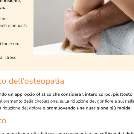
uo insieme,
va.
ome
iti e periositi
 torce una
di stress
ico dell’osteopatia
zando un approccio olistico che considera l’intero corpo, piuttosto
lioramento della circolazione, sulla riduzione del gonfiore e sul ria
a riduzione del dolore e
promuovendo una guarigione più rapida.
co
. In primo luogo, gli atleti possono sperimentare un
sollievo dal dol