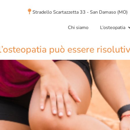
Stradello Scartazzetta 33 - San Damaso (MO)
Chi siamo
L’osteopatia
l’osteopatia può essere risoluti