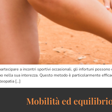
 partecipare a incontri sportivi occasionali, gli infortuni posson
po nella sua interezza. Questo metodo è particolarmente efficace 
teopatia […]
Mobilità ed equilibrio