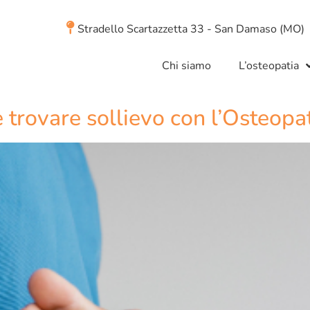
Stradello Scartazzetta 33 - San Damaso (MO)
Chi siamo
L’osteopatia
e trovare sollievo con l’Osteopa