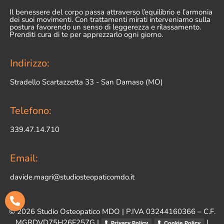
Il benessere del corpo passa attraverso l’equilibrio e l’armonia
dei suoi movimenti. Con trattamenti mirati interveniamo sulla
postura favorendo un senso di leggerezza e rilassamento.
Prenditi cura di te per apprezzarlo ogni giorno.
Indirizzo:
Stradello Scartazzetta 33 - San Damaso (MO)
Telefono:
339.47.14.710
Email:
davide.magri@studiosteopaticomdo.it
©
2026
Studio Osteopatico MDO | P.IVA 03244160366 – C.F.
MGRDVD75H26F257G |
|
Privacy Policy
Cookie Policy