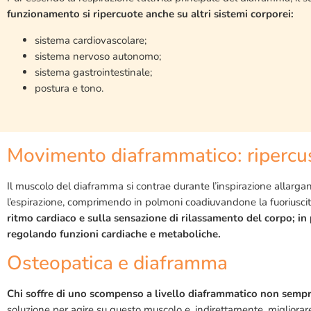
funzionamento si ripercuote anche su altri sistemi corporei:
sistema cardiovascolare;
sistema nervoso autonomo;
sistema gastrointestinale;
postura e tono.
Movimento diaframmatico: ripercus
Il muscolo del diaframma si contrae durante l’inspirazione allargand
l’espirazione, comprimendo in polmoni coadiuvandone la fuoriuscita.
ritmo cardiaco e sulla sensazione di rilassamento del corpo; i
regolando funzioni cardiache e metaboliche.
Osteopatica e diaframma
Chi soffre di uno scompenso a livello diaframmatico non sempre
soluzione per agire su questo muscolo e, indirettamente, migliorar