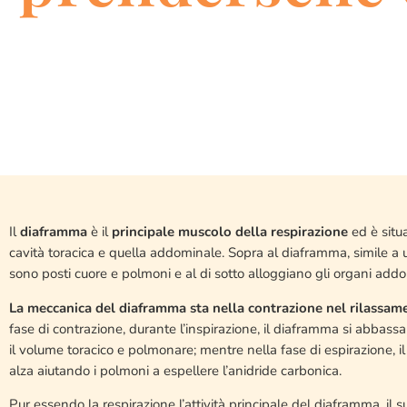
Il
diaframma
è il
principale muscolo della respirazione
ed è situa
cavità toracica e quella addominale. Sopra al diaframma, simile a 
sono posti cuore e polmoni e al di sotto alloggiano gli organi addo
La meccanica del diaframma sta nella contrazione nel rilassam
fase di contrazione, durante l’inspirazione, il diaframma si abba
il volume toracico e polmonare; mentre nella fase di espirazione, i
alza aiutando i polmoni a espellere l’anidride carbonica.
Pur essendo la respirazione l’attività principale del diaframma, il 