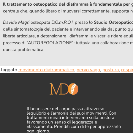
Il trattamento osteopatico del diaframma è fondamentale per gar
centrale che, quando libero di muoversi correttamente, supporta n
Davide Magri osteopata D.O.m.R.O.I.
presso lo
Studio Osteopati
della sintomatologia del paziente e intervenendo sia dal punto que
libertà articolare, a detensionare i diaframmi e visceri e ridare eq
processo di “AUTOREGOLAZIONE”: tuttavia una collaborazione multisp
questa problematica.
Taggato
movimento diaframmatico
,
nervo vago
,
postura
,
respi
Il benessere del corpo passa attraverso
l’equilibrio e l’armonia dei suoi movimenti. Con
trattamenti mirati interveniamo sulla postura
favorendo un senso di leggerezza e
rilassamento. Prenditi cura di te per apprezzarlo
ogni giorno.