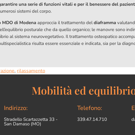
antire una serie di funzioni vitali e per il benessere del pazien
umerosi sistemi del corpo.
co MDO di Modena
approccia il trattamento del
diaframma
valutando
ll’equilibrio posturale che da quello organico; le manovre sono ind
uilibrio al sistema neurovegetativo. Il trattamento osteopatico accom
ecialistica risulta essere essenziale e indicata, sia per la diagnos
razione
,
rilassamento
Mobilità ed equilibrio
Indirizzo:
Telefono:
E
Stradello Scartazzetta 33 -
339.47.14.710
d
San Damaso (MO)