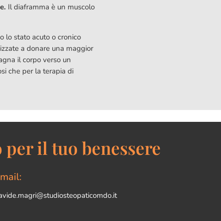
te.
Il diaframma è un muscolo
 lo stato acuto o cronico
irizzate a donare una maggior
pagna il corpo verso un
i che per la terapia di
 per il tuo benessere
mail:
avide.magri@studiosteopaticomdo.it