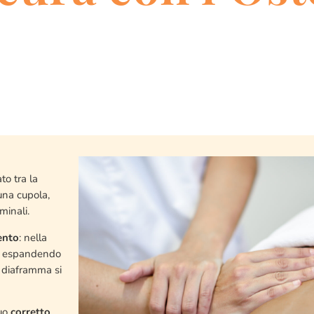
to tra la
una cupola,
minali.
ento
: nella
ssa espandendo
l diaframma si
suo
corretto